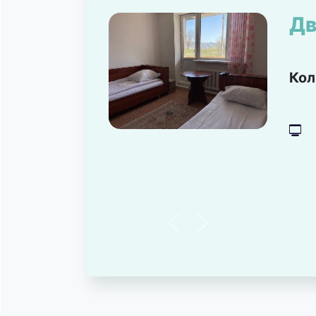
Дв
Кол
넎