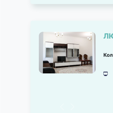
Л
Кол
넎