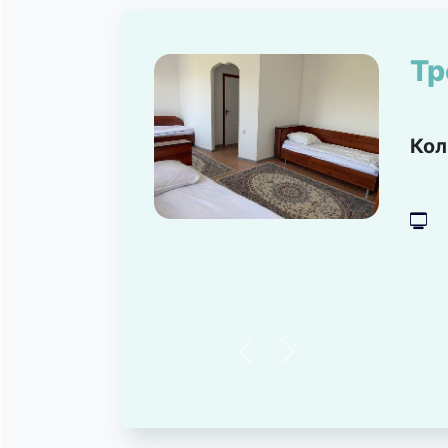
Тр
Кол
넎