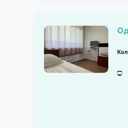
О
Кол
넎