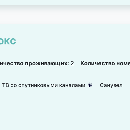
ЮКС
ичество проживающих:
2
Количество ном
ТВ со спутниковыми каналами
Санузел
댃