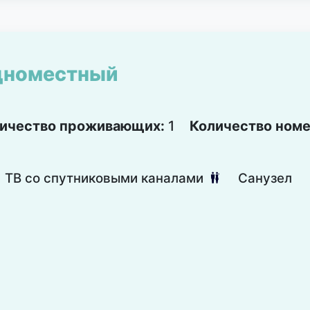
дноместный
ичество проживающих:
1
Количество ном
ТВ со спутниковыми каналами
Санузел
댃